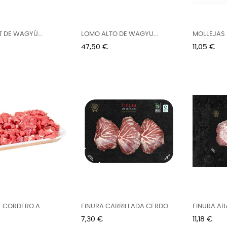
T DE WAGYÚ
LOMO ALTO DE WAGYU...
MOLLEJAS
...
APROX.
Precio
Precio
47,50 €
11,05 €
E CORDERO A
FINURA CARRILLADA CERDO...
FINURA AB
Precio
Precio
7,30 €
11,18 €