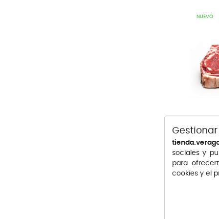
NUEVO
Gestionar
CHULETÓN 
tienda.verag
Precio
28,20 €
sociales y pu
para ofrecer
cookies y el 