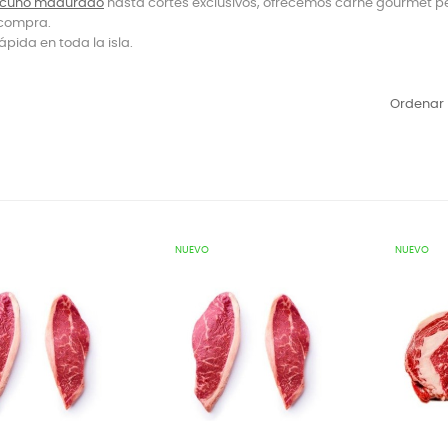
cuno madurado
hasta cortes exclusivos, ofrecemos carne gourmet p
 compra.
ápida en toda la isla.
Ordenar 
NUEVO
NUEVO