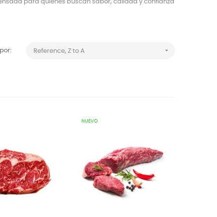
ensada para quienes buscan sabor, calidad y confianza

por:
Reference, Z to A
NUEVO