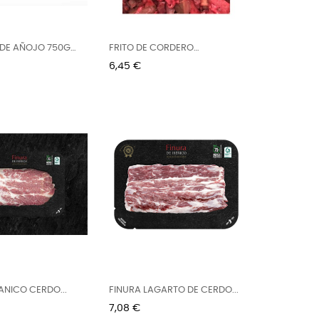
 DE AÑOJO 750G
FRITO DE CORDERO
CORTADO...
Precio
6,45 €
ANICO CERDO...
FINURA LAGARTO DE CERDO...
Precio
7,08 €