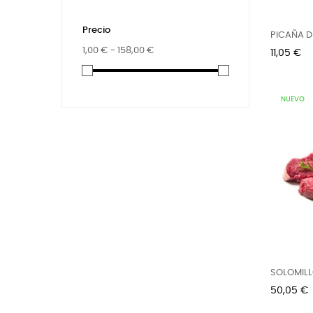
Precio
PICAÑA D
FILETEADA.
1,00 € - 158,00 €
Precio
11,05 €
NUEVO
SOLOMILL
Precio
50,05 €