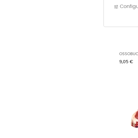
Config
tune
OSSOBUC
700G...
Precio
9,05 €