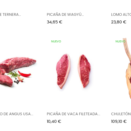
E TERNERA
PICAÑA DE WAGYÚ
LOMO ALT
..
FILETEADA...
IRLANDA...
Precio
Precio
34,65 €
23,80 €
NUEVO
NUEVO
O DE ANGUS USA...
PICAÑA DE VACA FILETEADA...
CHULETÓN
WAGYÚ...
Precio
Precio
10,40 €
109,10 €