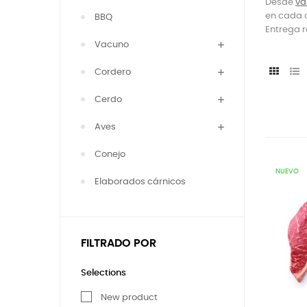
Desde
va
en cada
BBQ
Entrega r
Vacuno
Cordero
Cerdo
Aves
Conejo
NUEVO
Elaborados cárnicos
FILTRADO POR
Selections
New product