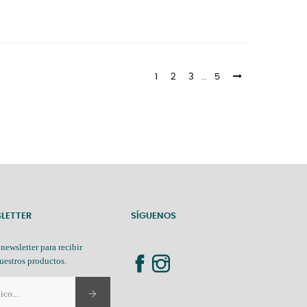
1
2
3
…
5
SLETTER
SÍGUENOS
 newsletter para recibir
uestros productos.