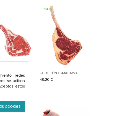
NUEVO
 TOMAHAWK DE...
CHULETÓN TOMAHAWK
miento, redes
CEBÓN 1U...
Precio
46,20 €
os se utilizan
Aceptas estas
as cookies