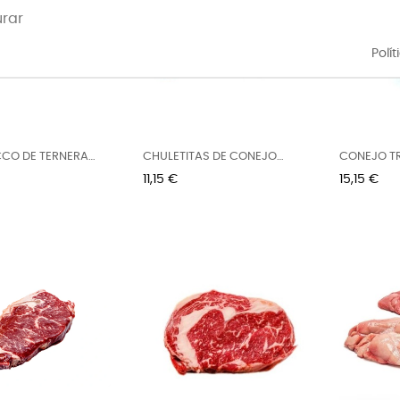
urar
Polí
CO DE TERNERA
CHULETITAS DE CONEJO
CONEJO T
500G...
APROX.
Precio
Precio
11,15 €
15,15 €