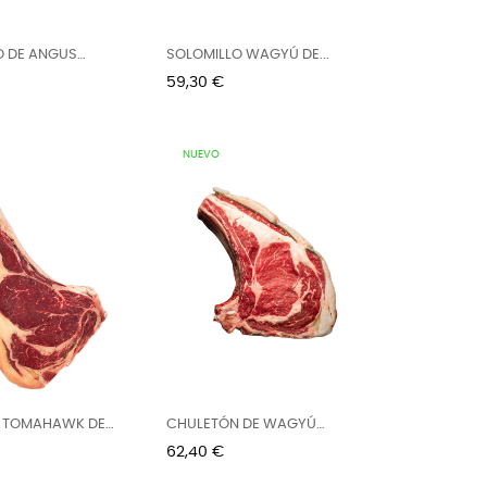
O DE ANGUS
SOLOMILLO WAGYÚ DE...
Precio
59,30 €
NUEVO
 TOMAHAWK DE
CHULETÓN DE WAGYÚ
IRLANDA...
Precio
62,40 €