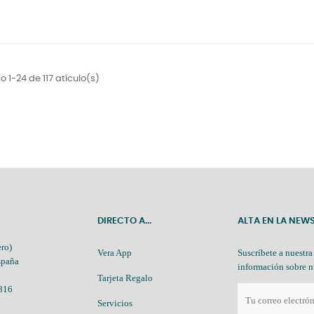
 1-24 de 117 atículo(s)
DIRECTO A...
ALTA EN LA NEW
ro)
Vera App
Suscríbete a nuestra
spaña
información sobre n
Tarjeta Regalo
 816
Servicios