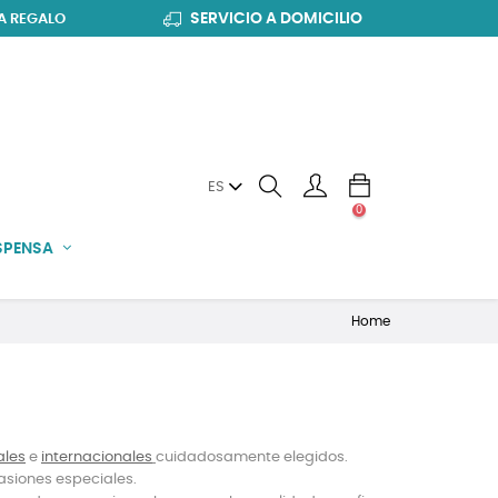
SERVICIO A DOMICILIO
A REGALO
ES
0
SPENSA
Home
ales
e
internacionales
cuidadosamente elegidos.
asiones especiales.