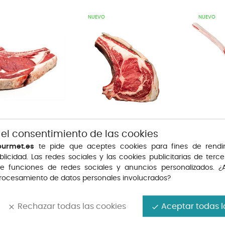
NUEVO
NUEVO
 el consentimiento de las cookies
DE TERNERA 1U...
CHULETÓN ANGUS IRLANDA
CHULETÓN
ourmet.es
te pide que aceptes cookies para fines de rendi
1U...
Precio
Precio
47,90 €
39,60 €
blicidad. Las redes sociales y las cookies publicitarias de tercer
te funciones de redes sociales y anuncios personalizados. ¿
procesamiento de datos personales involucrados?
Rechazar todas las cookies
Aceptar todas l
clear
done