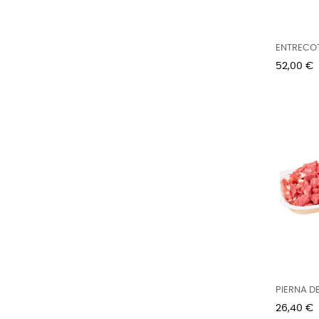
ENTRECO
AUSTRALIA
Precio
52,00 €
PIERNA D
TACOS...
Precio
26,40 €