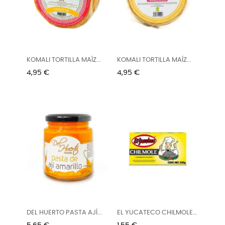
KOMALI TORTILLA MAÍZ...
KOMALI TORTILLA MAÍZ...
Precio
Precio
4,95 €
4,95 €
DEL HUERTO PASTA AJÍ...
EL YUCATECO CHILMOLE
PASTA...