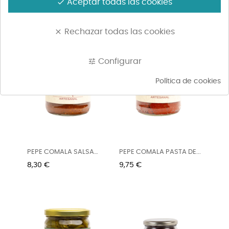
Aceptar todas las cookies
done
HABANERO...
MEXICANA...
Precio
Precio
7,55 €
7,64 €
Rechazar todas las cookies
clear
Configurar
tune
Política de cookies
PEPE COMALA SALSA
PEPE COMALA PASTA DE...
TAQUERA 445G
Precio
Precio
8,30 €
9,75 €