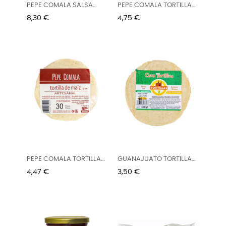
PEPE COMALA SALSA
PEPE COMALA TORTILLA
TOMATILLO...
MAIZ...
Precio
Precio
8,30 €
4,75 €
PEPE COMALA TORTILLA
GUANAJUATO TORTILLA
MAÍZ...
MAÍZ...
Precio
Precio
4,47 €
3,50 €