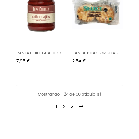
PASTA CHILE GUAJILLO...
PAN DE PITA CONGELADO
10CM...
Precio
Precio
7,95 €
2,54 €
Mostrando 1-24 de 50 atículo(s)
1
2
3