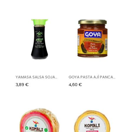
YAMASA SALSA SOJA
GOYA PASTA AJÍ PANCA
BAJA EN...
213G
Precio
Precio
3,89 €
4,60 €