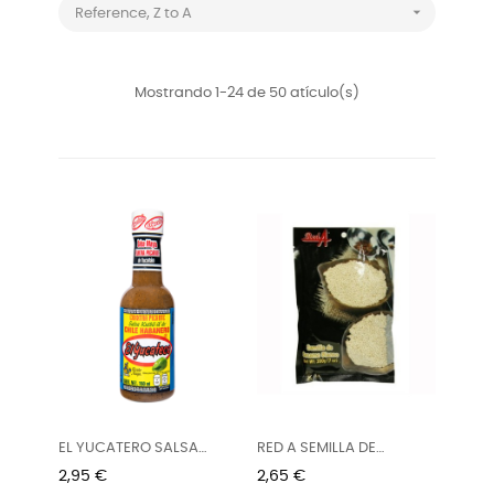

Reference, Z to A
Mostrando 1-24 de 50 atículo(s)
EL YUCATERO SALSA
RED A SEMILLA DE
KUTBIL-IK...
SÉSAMO...
Precio
Precio
2,95 €
2,65 €