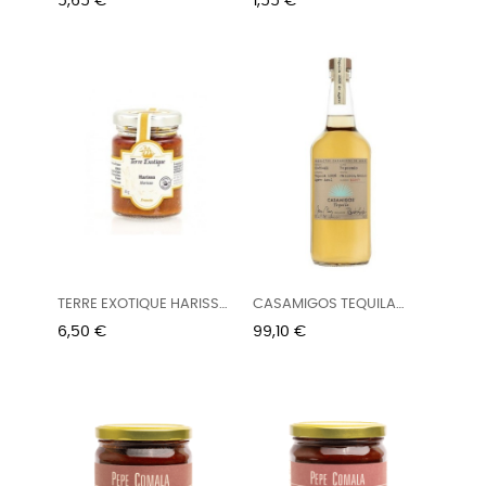
Precio
Precio
5,65 €
1,55 €
TERRE EXOTIQUE HARISSA
CASAMIGOS TEQUILA
85G
REPOSADO...
Precio
Precio
6,50 €
99,10 €