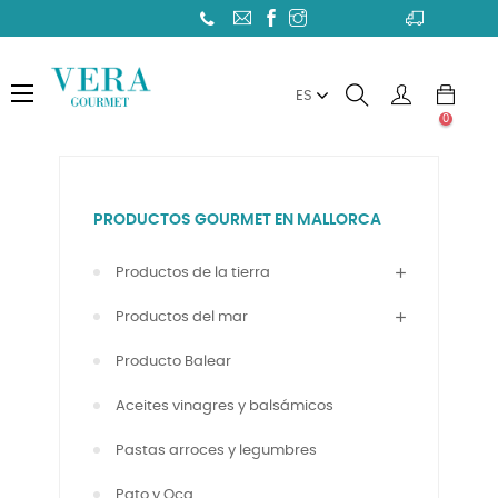
Toggle
☰
ES
navigation
0
PRODUCTOS GOURMET EN MALLORCA
Productos de la tierra
Productos del mar
Producto Balear
Aceites vinagres y balsámicos
Pastas arroces y legumbres
Pato y Oca