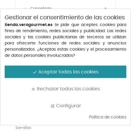
Congelado
Gestionar el consentimiento de las cookies
Platos precocinados
tienda.veragourmet.es
te pide que aceptes cookies para
fines de rendimiento, redes sociales y publicidad. Las redes
Fruta y Verdura
sociales y las cookies publicitarias de terceros se utilizan
para ofrecerte funciones de redes sociales y anuncios
Producto Vegano
personalizados. ¿Aceptas estas cookies y el procesamiento
de datos personales involucrados?
SOSA Ingredientes
Semillas
Aceptar todas las cookies
done
Huevos
Rechazar todas las cookies
clear
Especial Semana Santa
Configurar
tune
SEMILLAS
Política de cookies
Semillas