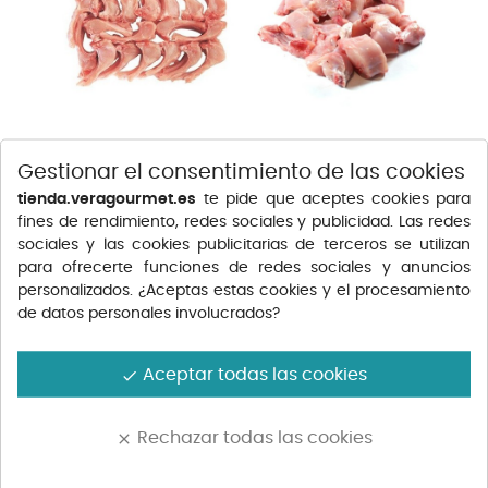
Gestionar el consentimiento de las cookies
CHULETITAS DE CONEJO
CONEJO TROCEADO 1,3KG
500G...
APROX.
tienda.veragourmet.es
te pide que aceptes cookies para
Precio
Precio
11,15 €
15,15 €
fines de rendimiento, redes sociales y publicidad. Las redes
sociales y las cookies publicitarias de terceros se utilizan
para ofrecerte funciones de redes sociales y anuncios
personalizados. ¿Aceptas estas cookies y el procesamiento
de datos personales involucrados?
Aceptar todas las cookies
done
Rechazar todas las cookies
clear