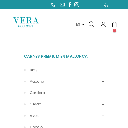
Toggle
☰
ES
navigation
0
CARNES PREMIUM EN MALLORCA
BBQ
Vacuno
Cordero
Cerdo
Aves
Conejo