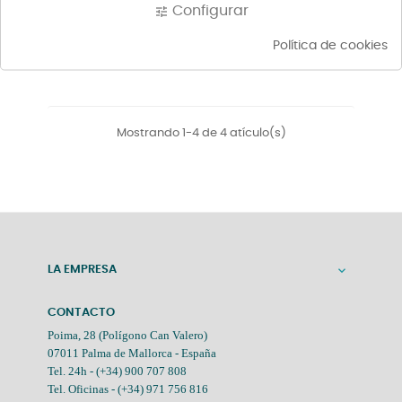
Configurar
tune
CONEJO ENTERO 1,3KG
BROCHETA CONEJO 300G
APROX.
APROX.
Precio
Precio
14,00 €
8,50 €
Política de cookies
Mostrando 1-4 de 4 atículo(s)
LA EMPRESA

CONTACTO
Poima, 28 (Polígono Can Valero)
07011 Palma de Mallorca - España
Tel. 24h -
(+34) 900 707 808
Tel. Oficinas -
(+34) 971 756 816