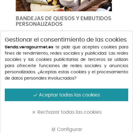
BANDEJAS DE QUESOS Y EMBUTIDOS
PERSONALIZADOS
Selecciona los quesos y/o embutidos que más te
gusten y nosotros confeccionamos las bandejas
Gestionar el consentimiento de las cookies
con una bonita presentación.
tienda.veragourmet.es
te pide que aceptes cookies para
fines de rendimiento, redes sociales y publicidad. Las redes
*Coste del servicio: Consúltanos en el teléfono
sociales y las cookies publicitarias de terceros se utilizan
gratuito 900 707 808 o, en el 971 756 816.
para ofrecerte funciones de redes sociales y anuncios
personalizados. ¿Aceptas estas cookies y el procesamiento
de datos personales involucrados?
Aceptar todas las cookies
done
Rechazar todas las cookies
clear
ASESORAMIENTO DE SOMMELIER EN
BODEGA
Configurar
tune
El mundo del vino y de la bebida en general, es