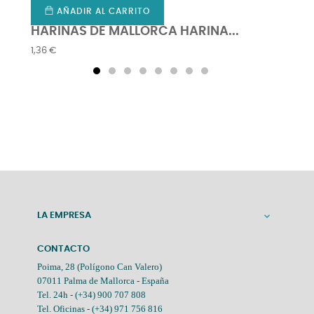
AÑADIR AL CARRITO
HARINAS DE MALLORCA HARINA...
EMBO
Precio
1,36 €
LA EMPRESA

CONTACTO
Poima, 28 (Polígono Can Valero)
07011 Palma de Mallorca - España
Tel. 24h -
(+34) 900 707 808
Tel. Oficinas -
(+34) 971 756 816