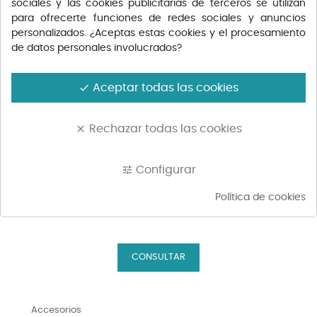
sociales y las cookies publicitarias de terceros se utilizan
para ofrecerte funciones de redes sociales y anuncios
personalizados. ¿Aceptas estas cookies y el procesamiento
de datos personales involucrados?
Aceptar todas las cookies
done
Rechazar todas las cookies
clear
AÑADIR AL CARRITO
AÑ
HARINAS DE MALLORCA HARINA...
EMBOT
Configurar
tune
Precio
1,36 €
Política de cookies
Accesorios