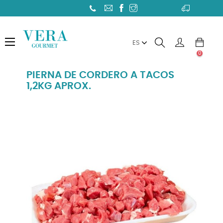
Toggle
☰
ES
navigation
0
PIERNA DE CORDERO A TACOS
1,2KG APROX.