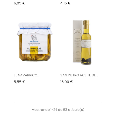
EXTRA...
NEGRA...
Precio
Precio
6,85 €
4,15 €
EL NAVARRICO
SAN PIETRO ACEITE DE
GUINDILLAS EN...
TRUFA...
Precio
Precio
5,55 €
16,00 €
Mostrando 1-24 de 53 atículo(s)