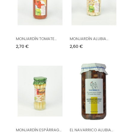
MONJARDÍN TOMATE
MONJARDÍN ALUBIA
NATURAL...
BLANCA ECO...
Precio
Precio
2,70 €
2,60 €
MONJARDÍN ESPÁRRAGO
EL NAVARRICO ALUBIA