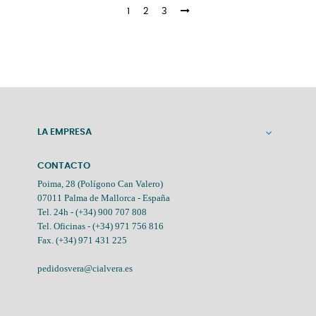
1
2
3
LA EMPRESA

CONTACTO
Poima, 28 (Polígono Can Valero)
07011 Palma de Mallorca - España
Tel. 24h -
(+34) 900 707 808
Tel. Oficinas -
(+34) 971 756 816
Fax. (+34) 971 431 225
pedidosvera@cialvera.es