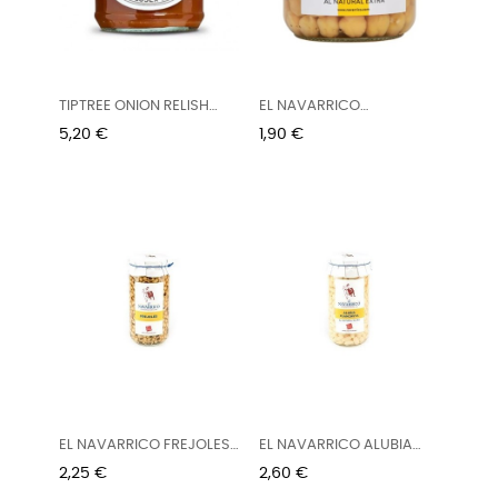
TIPTREE ONION RELISH
EL NAVARRICO
210G
GARBANZOS AL...
Precio
Precio
5,20 €
1,90 €
EL NAVARRICO FREJOLES
EL NAVARRICO ALUBIA
720/660G
BLANCA...
Precio
Precio
2,25 €
2,60 €