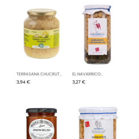
TERRASANA CHUCRUT
EL NAVARRICO
680G
GARBANZO CON...
Precio
Precio
3,94 €
3,27 €