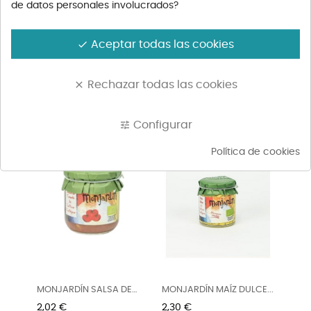
de datos personales involucrados?
Aceptar todas las cookies
done
TORRE REAL BOLETUS
TORRE REAL SINFONÍA DE...
Rechazar todas las cookies
clear
EDULIS 200G
Precio
Precio
7,90 €
5,50 €
Configurar
tune
Política de cookies
MONJARDÍN SALSA DE
MONJARDÍN MAÍZ DULCE...
TOMATE...
Precio
Precio
2,02 €
2,30 €