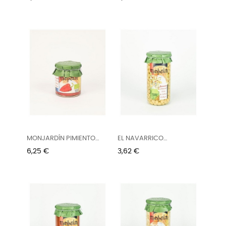
MONJARDÍN PIMIENTO
EL NAVARRICO
DEL...
GARBANZO...
Precio
Precio
6,25 €
3,62 €