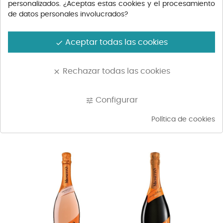
personalizados. ¿Aceptas estas cookies y el procesamiento
de datos personales involucrados?
Aceptar todas las cookies
done
Rechazar todas las cookies
clear
Configurar
tune
MAR DE FRADES
BELLINI CIPRIANI 75CL
Política de cookies
ALBARIÑO...
Precio
Precio
22,60 €
14,50 €