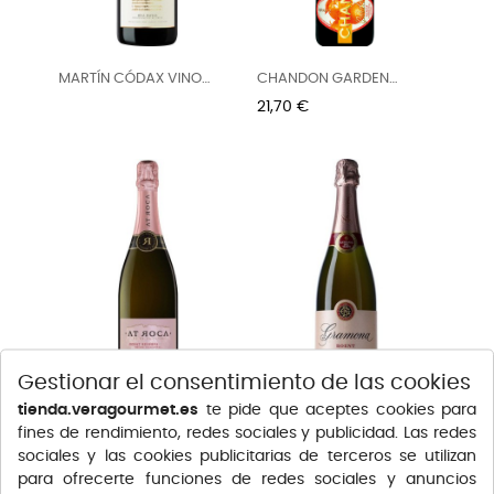
MARTÍN CÓDAX VINO
CHANDON GARDEN
ESPUMOSO...
SPRITZ 75CL
Precio
21,70 €
Gestionar el consentimiento de las cookies
tienda.veragourmet.es
te pide que aceptes cookies para
AT ROCA ROSADO BRUT
GRAMONA ESPUMOSO
fines de rendimiento, redes sociales y publicidad. Las redes
NATURE...
ROSADO 75CL
Precio
Precio
14,75 €
23,15 €
sociales y las cookies publicitarias de terceros se utilizan
para ofrecerte funciones de redes sociales y anuncios