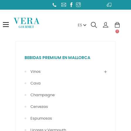
Toggle
☰
ES
navigation
0
BEBIDAS PREMIUM EN MALLORCA
Vinos
Cava
Champagne
Cervezas
Espumosos
Licores y Vermouth