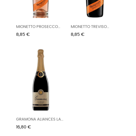
MIONETTO PROSECCO
MIONETTO TREVISO
ROSADO...
BLANCO...
Precio
Precio
8,85 €
8,85 €
GRAMONA ALIANCES LA
CUVEE...
Precio
16,80 €