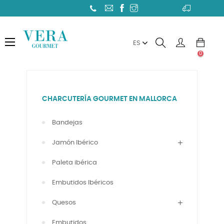
Toggle
☰
ES
navigation
0
CHARCUTERÍA GOURMET EN MALLORCA
Bandejas
Jamón Ibérico
Paleta ibérica
Embutidos Ibéricos
Quesos
Embutidos