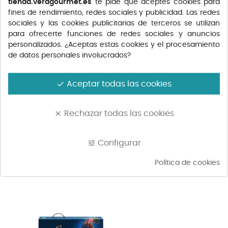
tienda.veragourmet.es
te pide que aceptes cookies para
COVAP PALETA DE
LA JOYA PALETA DE
fines de rendimiento, redes sociales y publicidad. Las redes
BELLOTA...
BELLOTA...
Precio
190,95 €
sociales y las cookies publicitarias de terceros se utilizan
para ofrecerte funciones de redes sociales y anuncios
personalizados. ¿Aceptas estas cookies y el procesamiento
de datos personales involucrados?
Aceptar todas las cookies
done
Rechazar todas las cookies
clear
Configurar
tune
Política de cookies
LA JOYA PALETA DE CEBO
CASTRO & GONZÁLEZ
50%...
PALETA DE...