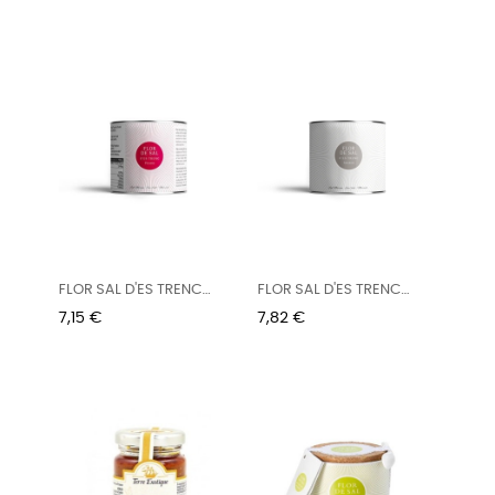
FLOR SAL D'ES TRENC
FLOR SAL D'ES TRENC
SAL...
SAL...
Precio
Precio
7,15 €
7,82 €