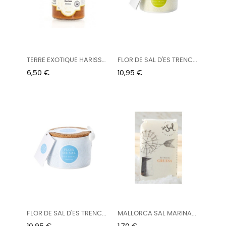
TERRE EXOTIQUE HARISSA
FLOR DE SAL D'ES TRENC...
85G
Precio
Precio
6,50 €
10,95 €
FLOR DE SAL D'ES TRENC...
MALLORCA SAL MARINA...