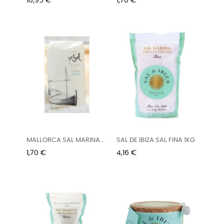
Precio
Precio
10,95 €
1,70 €
MALLORCA SAL MARINA...
SAL DE IBIZA SAL FINA 1KG
Precio
Precio
1,70 €
4,16 €