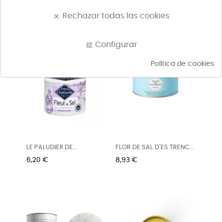
150G
GUÉRANDE...
Precio
Precio
6,80 €
8,50 €
Rechazar todas las cookies
clear
Configurar
tune
Política de cookies
LE PALUDIER DE
FLOR DE SAL D´ES TRENC...
GUÉRANDE...
Precio
Precio
6,20 €
8,93 €