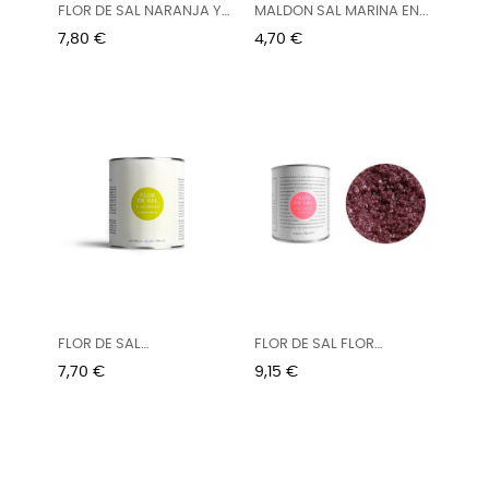
FLOR DE SAL NARANJA Y
MALDON SAL MARINA EN...
CHILI...
Precio
Precio
7,80 €
4,70 €
FLOR DE SAL
FLOR DE SAL FLOR
MEDITERRÁNEA 150G
HIBISCUS 150G
Precio
Precio
7,70 €
9,15 €