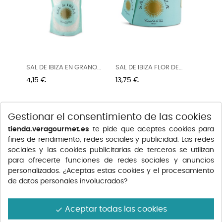
SAL DE IBIZA EN GRANO
SAL DE IBIZA FLOR DE
1KG
SAL...
Precio
Precio
4,15 €
13,75 €
Gestionar el consentimiento de las cookies
tienda.veragourmet.es
te pide que aceptes cookies para
fines de rendimiento, redes sociales y publicidad. Las redes
sociales y las cookies publicitarias de terceros se utilizan
para ofrecerte funciones de redes sociales y anuncios
personalizados. ¿Aceptas estas cookies y el procesamiento
de datos personales involucrados?
Aceptar todas las cookies
done
SAL DE IBIZA FLOR SAL
LE PALUDIER DE