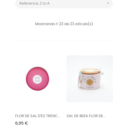

Reference, Z to A
Mostrando 1-23 de 23 atículo(s)
FLOR DE SAL D'ES TRENC...
SAL DE IBIZA FLOR DE
SAL...
Precio
6,95 €