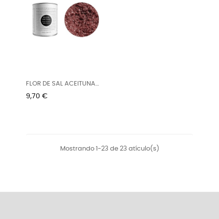
FLOR DE SAL ACEITUNA
NEGRA...
Precio
9,70 €
Mostrando 1-23 de 23 atículo(s)