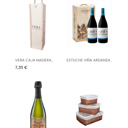
VERA CAJA MADERA
ESTUCHE VIÑA ARDANZA
VACIA 1...
RESERVA
Precio
7,35 €