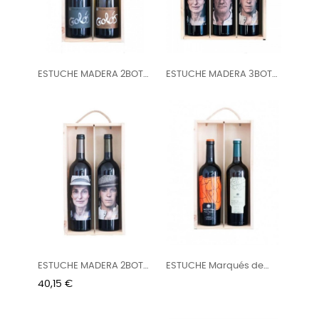
ESTUCHE MADERA 2BOT
ESTUCHE MADERA 3BOT
GOLOS
MATSU -...
ESTUCHE MADERA 2BOT
ESTUCHE Marqués de
MATSU -...
Riscal 2...
Precio
40,15 €