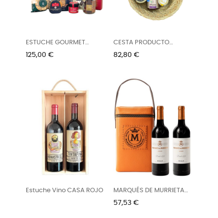
ESTUCHE GOURMET
CESTA PRODUCTO
NAVIDAD
BALEAR
Precio
Precio
125,00 €
82,80 €
Estuche Vino CASA ROJO
MARQUÉS DE MURRIETA
RESERVA...
Precio
57,53 €