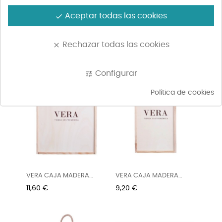
Aceptar todas las cookies
done
VIÑA TONDONIA TINTO
VIÑA ARANA GRAN
RIOJA...
RESERVA...
Precio
Precio
83,19 €
44,62 €
Rechazar todas las cookies
clear
Configurar
tune
Política de cookies
VERA CAJA MADERA
VERA CAJA MADERA
VACIA 3...
VACIA 2...
Precio
Precio
11,60 €
9,20 €