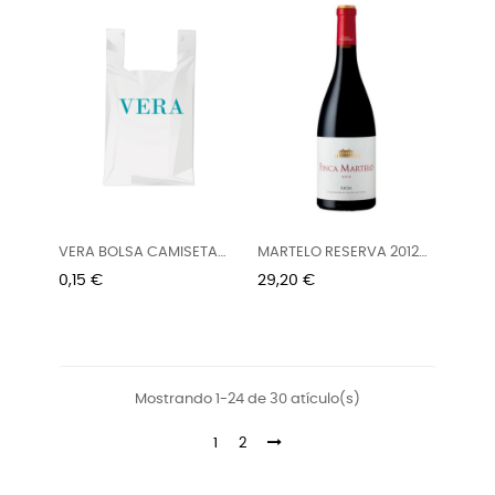
VERA BOLSA CAMISETA
MARTELO RESERVA 2012
50 X 60
75 CL
Precio
Precio
0,15 €
29,20 €
Mostrando 1-24 de 30 atículo(s)
1
2