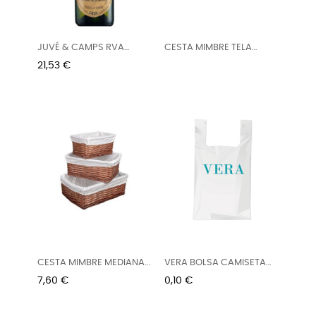
JUVÉ & CAMPS RVA
CESTA MIMBRE TELA
FAMILIA...
BLANCA...
Precio
21,53 €
CESTA MIMBRE MEDIANA...
VERA BOLSA CAMISETA
40 X 50
Precio
Precio
7,60 €
0,10 €