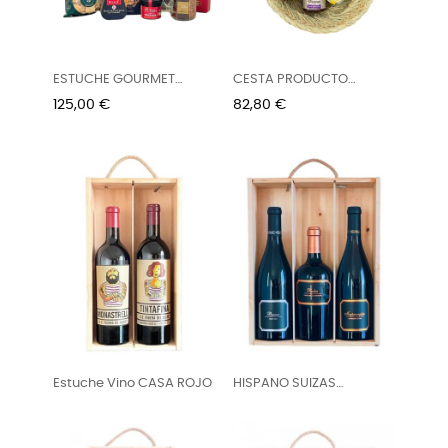
ESTUCHE GOURMET
CESTA PRODUCTO
NAVIDAD
BALEAR
Precio
Precio
125,00 €
82,80 €
Estuche Vino CASA ROJO
HISPANO SUIZAS
Estuche...