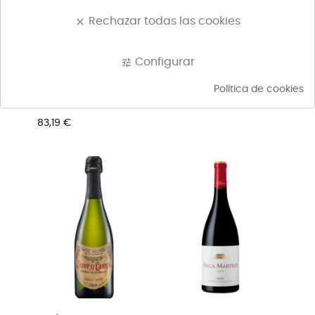
Rechazar todas las cookies
clear
Configurar
tune
Política de cookies
VIÑA TONDONIA TINTO
ESTUCHE VIÑA ARDANZA
RIOJA...
RESERVA
Precio
83,19 €