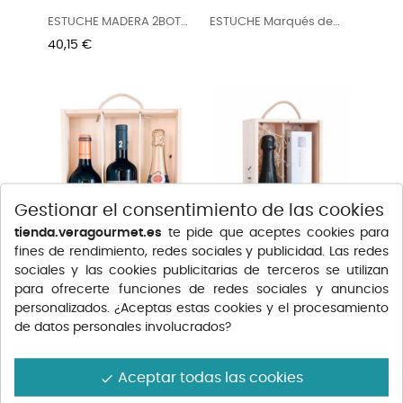
ESTUCHE MADERA 2BOT
ESTUCHE Marqués de
MATSU -...
Riscal 2...
Precio
40,15 €
Gestionar el consentimiento de las cookies
tienda.veragourmet.es
te pide que aceptes cookies para
fines de rendimiento, redes sociales y publicidad. Las redes
sociales y las cookies publicitarias de terceros se utilizan
para ofrecerte funciones de redes sociales y anuncios
Estuche Regalo 2 Vinos +
ESTUCHE CAVA JUVE &
personalizados. ¿Aceptas estas cookies y el procesamiento
Cava
CAMPS +...
de datos personales involucrados?
Aceptar todas las cookies
done