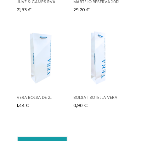
JUVÉ & CAMPS RVA
MARTELO RESERVA 2012
FAMILIA...
75 CL
Precio
Precio
21,53 €
29,20 €
VERA BOLSA DE 2
BOLSA 1 BOTELLA VERA
BOTELLAS
Precio
Precio
1,44 €
0,90 €