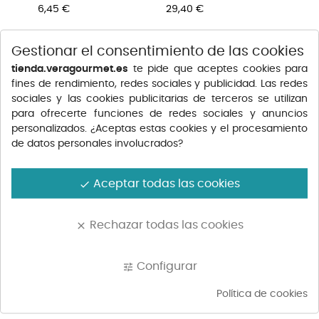
CORTADO...
(1,8KG...
Precio
Precio
6,45 €
29,40 €
Gestionar el consentimiento de las cookies
tienda.veragourmet.es
te pide que aceptes cookies para
fines de rendimiento, redes sociales y publicidad. Las redes
sociales y las cookies publicitarias de terceros se utilizan
para ofrecerte funciones de redes sociales y anuncios
personalizados. ¿Aceptas estas cookies y el procesamiento
de datos personales involucrados?
Aceptar todas las cookies
done
PALETILLA DE CORDERO
CARRÉ CORTADO DE
1U...
CORDERO...
Rechazar todas las cookies
clear
Precio
Precio
19,05 €
35,25 €
Configurar
tune
Política de cookies
Mostrando 1-4 de 4 atículo(s)