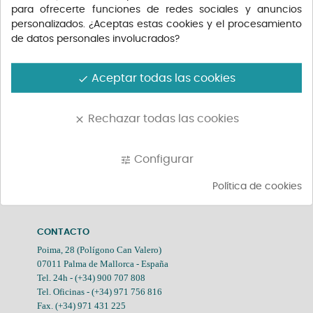
para ofrecerte funciones de redes sociales y anuncios
CALLET 75CL
Precio
20,55 €
personalizados. ¿Aceptas estas cookies y el procesamiento
de datos personales involucrados?
Aceptar todas las cookies
done
Mostrando 1-1 de 1 atículo(s)
Rechazar todas las cookies
clear
Configurar
tune
Política de cookies
LA EMPRESA

CONTACTO
Poima, 28 (Polígono Can Valero)
07011 Palma de Mallorca - España
Tel. 24h -
(+34) 900 707 808
Tel. Oficinas -
(+34) 971 756 816
Fax. (+34) 971 431 225