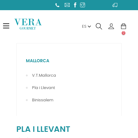
Toggle
☰
ES
navigation
0
MALLORCA
V.T.Mallorca
Pla i Llevant
Binissalem
PLA I LLEVANT