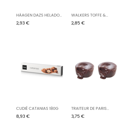
HÄAGEN DAZS HELADO
WALKERS TOFFE &
BOMBÓN...
PECAN...
Precio
Precio
2,93 €
2,85 €
CUDIÉ CATANIAS 180G
TRAITEUR DE PARIS
FONDANT...
Precio
Precio
8,93 €
3,75 €