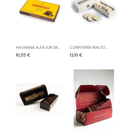
HAVANNA ALFAJOR DE...
CONFITERÍA RIALTO...
Precio
Precio
10,55 €
13,10 €