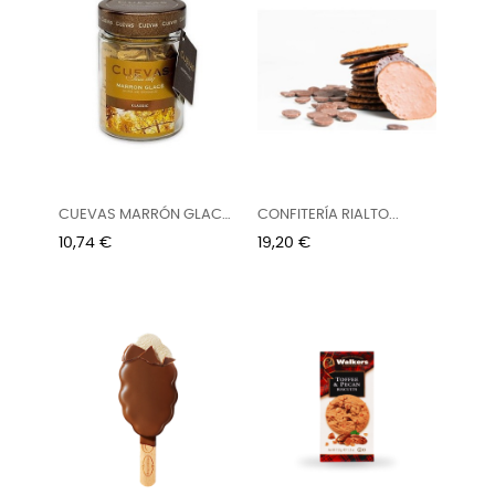
CUEVAS MARRÓN GLACÉ
CONFITERÍA RIALTO...
CLASSIC...
Precio
Precio
10,74 €
19,20 €