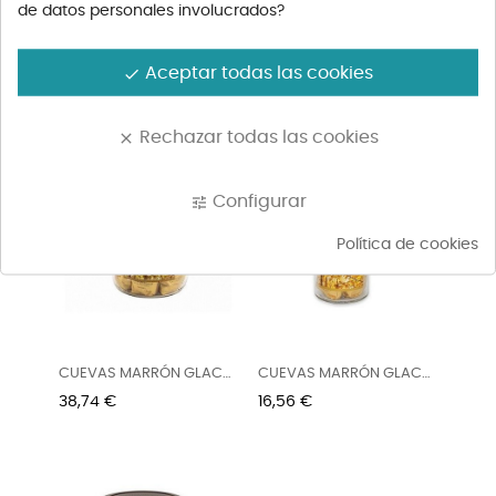
de datos personales involucrados?
HAVANNA DULCE DE
HAVANNA DULCE DE
LECHE 450G
LECHE 250G
Precio
Precio
4,96 €
3,16 €
Aceptar todas las cookies
done
Rechazar todas las cookies
clear
Configurar
tune
Política de cookies
CUEVAS MARRÓN GLACÉ
CUEVAS MARRÓN GLACÉ
CLASSIC...
CLASSIC...
Precio
Precio
38,74 €
16,56 €