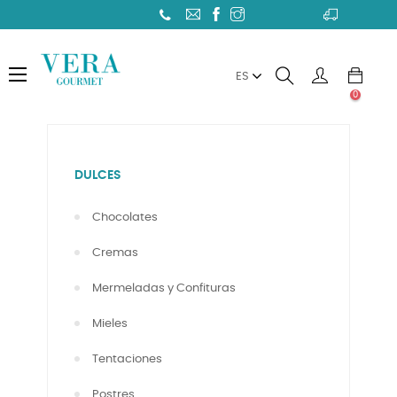
Toggle
☰
ES
navigation
0
DULCES
Chocolates
Cremas
Mermeladas y Confituras
Mieles
Tentaciones
Postres