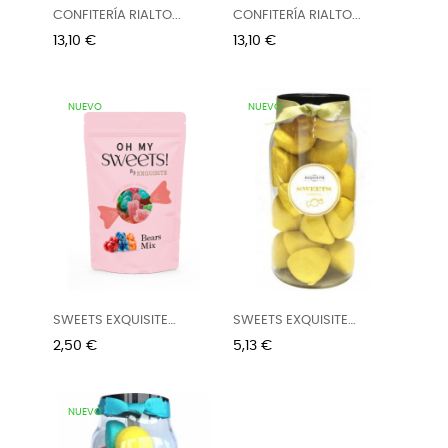
CONFITERÍA RIALTO...
CONFITERÍA RIALTO...
Precio
Precio
13,10 €
13,10 €
NUEVO
NUEVO
SWEETS EXQUISITE
SWEETS EXQUISITE
SWEETS...
NUBES...
Precio
Precio
2,50 €
5,13 €
NUEVO