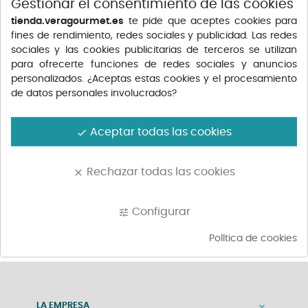
Gestionar el consentimiento de las cookies
tienda.veragourmet.es
te pide que aceptes cookies para
fines de rendimiento, redes sociales y publicidad. Las redes
sociales y las cookies publicitarias de terceros se utilizan
para ofrecerte funciones de redes sociales y anuncios
personalizados. ¿Aceptas estas cookies y el procesamiento
de datos personales involucrados?
HÄAGEN DAZS HELADO
TRAITEUR DE PARIS
BOMBÓN...
FONDANT...
Precio
Precio
2,93 €
3,75 €
Aceptar todas las cookies
done
Rechazar todas las cookies
clear
Mostrando 1-2 de 2 atículo(s)
Configurar
tune
Política de cookies
LA EMPRESA
