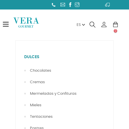
Toggle
☰
ES
navigation
0
DULCES
Chocolates
Cremas
Mermeladas y Confituras
Mieles
Tentaciones
Postres