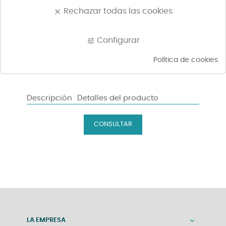
Rechazar todas las cookies
clear
AÑADIR A LA CESTA
Configurar
tune
Política de cookies
Descripción
Detalles del producto
LA EMPRESA
