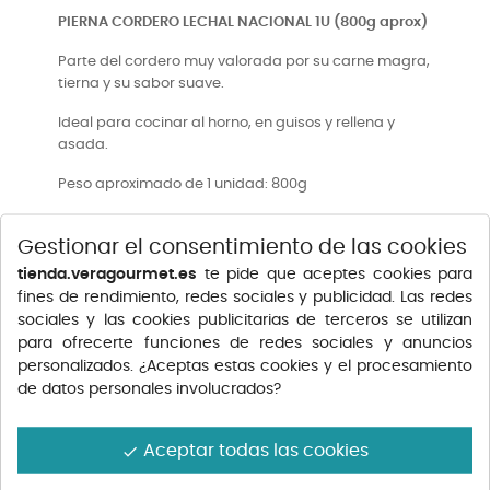
PIERNA CORDERO LECHAL NACIONAL 1U (800g aprox)
Parte del cordero muy valorada por su carne magra,
tierna y su sabor suave.
Ideal para cocinar al horno, en guisos y rellena y
asada.
Peso aproximado de 1 unidad: 800g
Cocinar completamente antes de consumir.
Gestionar el consentimiento de las cookies
Origen: España
tienda.veragourmet.es
te pide que aceptes cookies para
14,12 €
fines de rendimiento, redes sociales y publicidad. Las redes
sociales y las cookies publicitarias de terceros se utilizan
Impuestos incluidos
para ofrecerte funciones de redes sociales y anuncios
personalizados. ¿Aceptas estas cookies y el procesamiento
de datos personales involucrados?
Aceptar todas las cookies
done