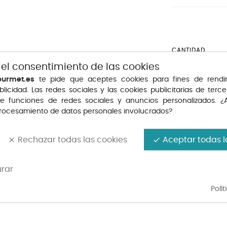
CANTIDAD
 el consentimiento de las cookies
ourmet.es
te pide que aceptes cookies para fines de rendi
teurizada (LECHE) y fermentos lácticos), harina
blicidad. Las redes sociales y las cookies publicitarias de tercer
(10%), mantequilla (LECHE), HUEVO líquido,
te funciones de redes sociales y anuncios personalizados. ¿
rdura y nuez moscada). Puede contener trazas
procesamiento de datos personales involucrados?
AÑADIR A 
 FRUTOS CON CÁSCARA, APIO, MOSTAZA y
calentar horno a 180ºC y cocinar 20-25 min
Rechazar todas las cookies
Aceptar todas l
clear
done
urar
Polí