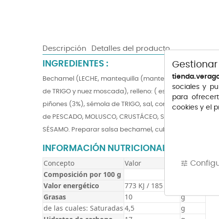
Descripción
Detalles del producto
INGREDIENTES
:
Gestionar
tienda.verag
Bechamel (LECHE, mantequilla (mantequilla de nata pas
sociales y pu
de TRIGO y nuez moscada), relleno: ( espinacas cocidas 
para ofrecer
piñones (3%), sémola de TRIGO, sal, concentrado de ve
cookies y el 
de PESCADO, MOLUSCO, CRUSTÁCEO, SOJA, CACAHUETE,
SÉSAMO. Preparar salsa bechamel, cubrir canelones. Pre
INFORMACIÓN NUTRICIONAL:
Concepto
Valor
Unidad
Config
tune
Composición por 100 g
Valor energético
773 KJ / 185 KCal
Grasas
10
g
de las cuales: Saturadas
4,5
g