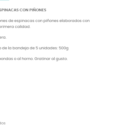
ESPINACAS CON PIÑONES
lones de espinacas con piñones elaborados con
primera calidad.
era.
 de la bandeja de 5 unidades: 500g
ondas o al horno. Gratinar al gusto.
dos