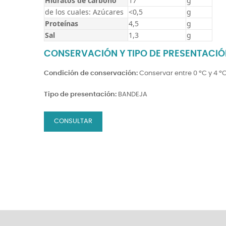
Hidratos de carbono
17
g
de los cuales: Azúcares
<0,5
g
Proteínas
4,5
g
Sal
1,3
g
CONSERVACIÓN Y TIPO DE PRESENTACI
Condición de conservación:
Conservar entre 0 ºC y 4 º
Tipo de presentación:
BANDEJA