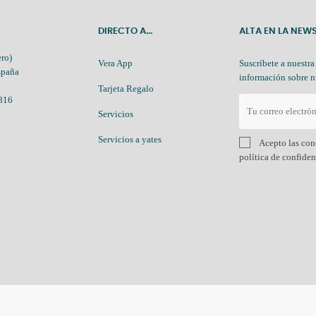
DIRECTO A...
ALTA EN LA NEW
ro)
Vera App
Suscríbete a nuestra
spaña
información sobre n
Tarjeta Regalo
 816
Servicios
Servicios a yates
Acepto las con
política de confide