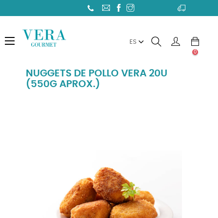
Toggle
☰
ES
navigation
0
NUGGETS DE POLLO VERA 20U
(550G APROX.)