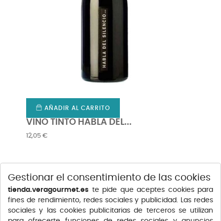
AÑADIR AL CARRITO
AÑ
VINO TINTO HABLA DEL...
GORI 
Precio
Precio
12,05 €
2,55 €
Gestionar el consentimiento de las cookies
tienda.veragourmet.es
te pide que aceptes cookies para
fines de rendimiento, redes sociales y publicidad. Las redes
sociales y las cookies publicitarias de terceros se utilizan
para ofrecerte funciones de redes sociales y anuncios