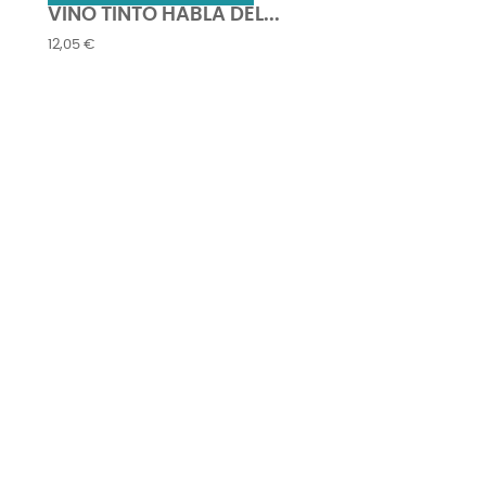
VINO TINTO HABLA DEL...
GORI
Precio
Precio
12,05 €
2,55 €