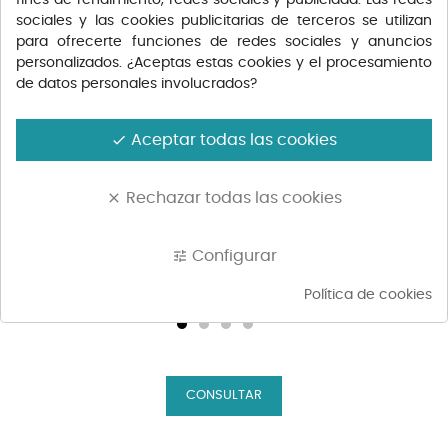
sociales y las cookies publicitarias de terceros se utilizan
para ofrecerte funciones de redes sociales y anuncios
personalizados. ¿Aceptas estas cookies y el procesamiento
de datos personales involucrados?
Aceptar todas las cookies
done
Rechazar todas las cookies
clear
AÑADIR AL CARRITO
AÑ
Configurar
tune
VINO TINTO PAGO CAPELLANES...
CONFI
Política de cookies
Precio
Precio
27,00 €
13,10 €