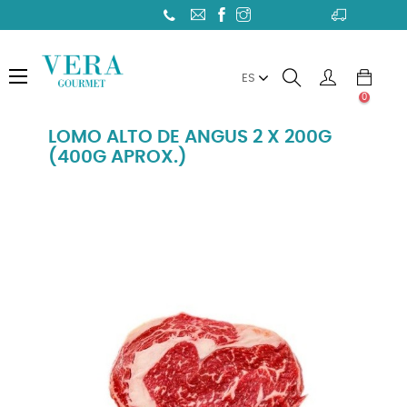
Toggle
☰
ES
navigation
0
LOMO ALTO DE ANGUS 2 X 200G
(400G APROX.)