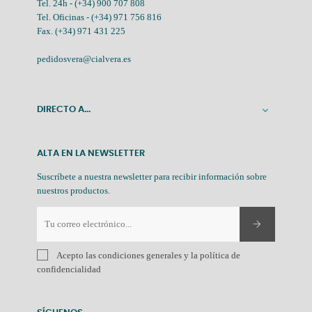
Tel. 24h -
(+34) 900 707 808
Tel. Oficinas -
(+34) 971 756 816
Fax. (+34) 971 431 225
pedidosvera@cialvera.es
DIRECTO A...

ALTA EN LA NEWSLETTER
Suscríbete a nuestra newsletter para recibir información sobre
nuestros productos.
Acepto las condiciones generales y la política de
confidencialidad