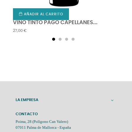
AÑADIR AL CARRITO
VINO TINTO PAGO CAPELLANES...
CONF
Precio
Precio
27,00 €
13,10 €
LA EMPRESA

CONTACTO
Poima, 28 (Polígono Can Valero)
07011 Palma de Mallorca - España