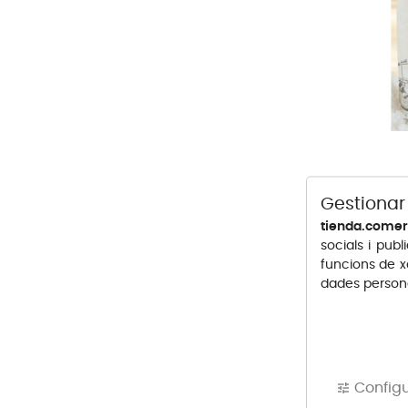
Sal Marin
Gestionar
Preu
1,70 €
tienda.comer
socials i publi
funcions de x
dades persona
Config
tune