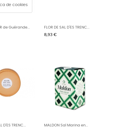
tica de cookies
R de Guérande...
FLOR DE SAL D'ES TRENC...
Preu
8,93 €
L D'ES TRENC...
MALDON Sal Marina en...