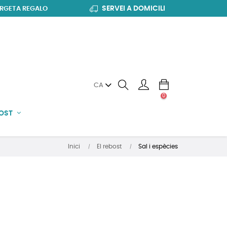
SERVEI A DOMICILI
RGETA REGALO
CA
0
BOST
Inici
El rebost
Sal i espècies