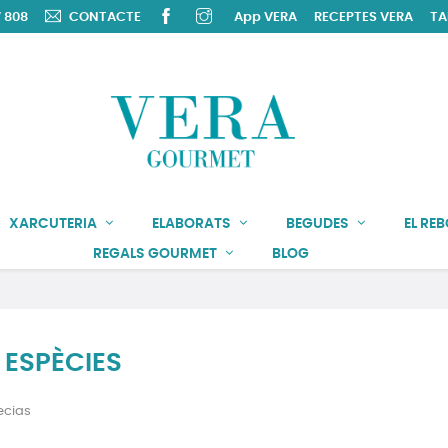
 808
CONTACTE
App VERA
RECEPTES
VERA
TA
XARCUTERIA
ELABORATS
BEGUDES
EL RE
REGALS GOURMET
BLOG
I ESPÈCIES
ecias