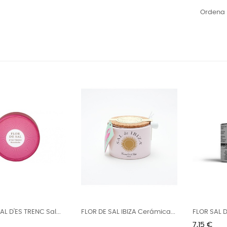
Ordena 
AL D'ES TRENC Sal...
FLOR DE SAL IBIZA Cerámica...
FLOR SAL 
Picante...
Preu
7,15 €