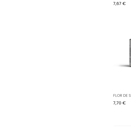
Preu
7,67 €
FLOR DE S
Preu
7,70 €