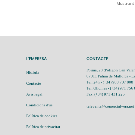
Mostrant 
L'EMPRESA
CONTACTE
Poima, 28 (Polígon Can Valer
Història
07011 Palma de Mallorca - E
Tel. 24h -
(+34) 900 707 808
Contacte
Tel. Oficines -
(+34) 971 756
Avís legal
Fax. (+34) 971 431 225
Condicions d'ús
televenta@comercialvera.net
Política de cookies
Política de privacitat