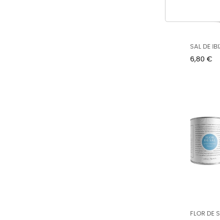
SAL DE IBI
Preu
6,80 €
FLOR DE S