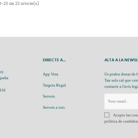
1-23 de 23 article(s)
DIRECTE A...
ALTA A LA NEWS
o)
App Vera
Us podeu donar de 
spaña
Tan sols cal que cer
Targeta Regal
contacte a l'avís leg
 816
Serveis
Serveis a iots
Acepto las con
política de confide