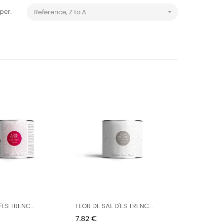

per:
Reference, Z to A
D'ES TRENC
FLOR DE SAL D'ES TRENC...
Preu
7,82 €