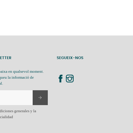
LETTER
SEGUEIX-NOS
baixa en qualsevol moment.
queu la informació de
al.
diciones generales y la
ncialidad