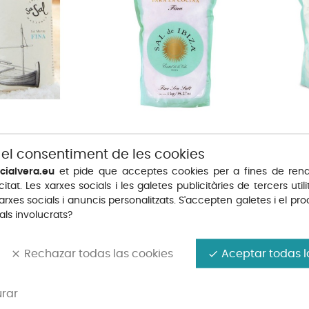
a Fina de Mallorca...
SAL DE IBIZA Sal Fina 1kg
SAL DE IBIZ
 el consentiment de les cookies
Preu
Preu
4,16 €
4,15 €
cialvera.eu
et pide que acceptes cookies per a fines de rend
citat. Les xarxes socials i les galetes publicitàries de tercers utili
arxes socials i anuncis personalitzats. S'accepten galetes i el p
ls involucrats?
Rechazar todas las cookies
Aceptar todas l
clear
done
urar