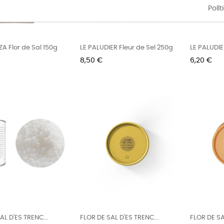
Polí
ZA Flor de Sal 150g
LE PALUDIER Fleur de Sel 250g
LE PALUDIE
Preu
Preu
8,50 €
6,20 €
AL D'ES TRENC...
FLOR DE SAL D'ES TRENC...
FLOR DE SA