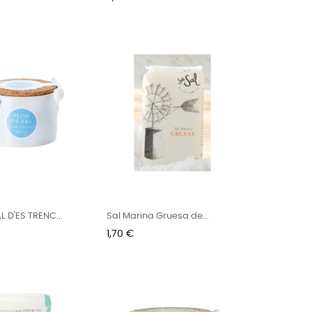
L D'ES TRENC...
Sal Marina Gruesa de...
Preu
1,70 €