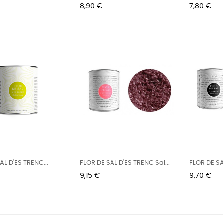
Preu
Preu
8,90 €
7,80 €
AL D'ES TRENC...
FLOR DE SAL D'ES TRENC Sal...
FLOR DE SA
Preu
Preu
9,15 €
9,70 €