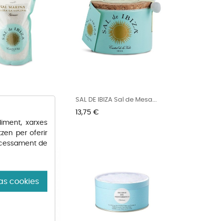
A Sal Marina en...
SAL DE IBIZA Sal de Mesa...
Preu
13,75 €
iment, xarxes
tzen per oferir
rocessament de
as cookies