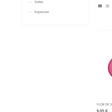
Sales
Especias
FLOR DE S
Preu
6,95 €