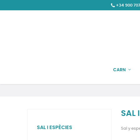
+34 900 707
CARN
SAL 
SAL I ESPÈCIES
Sal y esp