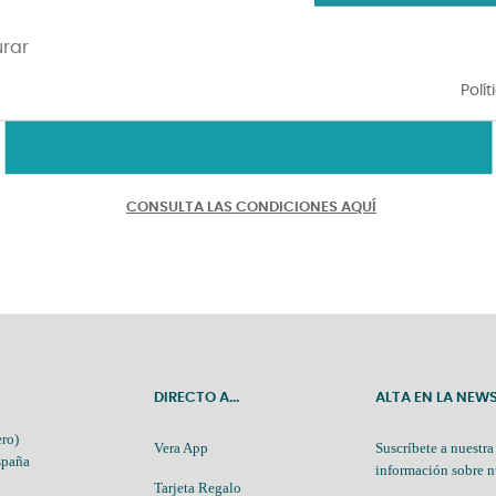
urar
Polí
.
.
.
CONSULTA LAS CONDICIONES AQUÍ
DIRECTO A...
ALTA EN LA NEW
ro)
Vera App
Suscríbete a nuestra
spaña
información sobre n
Tarjeta Regalo