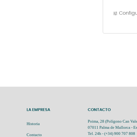
Config
tune
LA EMPRESA
CONTACTO
Poima, 28 (Polígono Can Vale
Historia
07011 Palma de Mallorca - E
Tel. 24h -
(+34) 900 707 808
Contacto