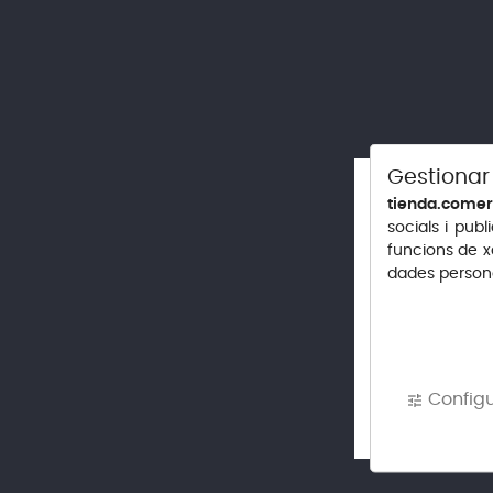
Wishky
Brandi
Sake
Sidra
Gestionar
Tequila y Mezcal
tienda.comer
socials i publi
funcions de x
dades persona
FILTRAR PER
Preu
PACÍFICO
1,00 € - 3,00 €
Preu
1,95 €
Config
tune