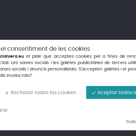
 el consentiment de les cookies
cialvera.eu
et pide que acceptes cookies per a fines de rend
Age verification
citat. Les xarxes socials i les galetes publicitàries de tercers utili
arxes socials i anuncis personalitzats. S'accepten galetes i el p
If you want to use our webiste you have to be at least
18
years old.
ls involucrats?
1
GENER
2026
Rechazar todas las cookies
Aceptar todas l
clear
done
 Cerveza 35,5Cl
BUDWEISER Cerveza B33Cl
SINGHA Ce
Preu
Preu
1,96 €
1,75 €
Please select your birthdate
urar
Polí