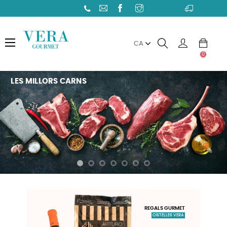
Toggle
☰
CA
navigation
0
LES MILLORS CARNS
REGALS GURMET
CISTELLES VERA