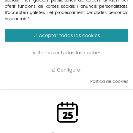
socials i les galetes publicitàries de tercers utilitzen per
oferir funcions de xarxes socials i anuncis personalitzats.
S'accepten galetes i el processament de dades personals
involucrats?
LES NOSTRES MARQUES
Aceptar todas las cookies
done
Rechazar todas las cookies
clear
Configurar
tune
Política de cookies