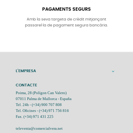
PAGAMENTS SEGURS
Amb la seva targeta de crèdit mitjançant
passarel·la de pagament segura bancària.
L'EMPRESA

CONTACTE
Poima, 28 (Polígon Can Valero)
07011 Palma de Mallorca - España
Tel. 24h -
(+34) 900 707 808
Tel. Oficines -
(+34) 971 756 816
Fax. (+34) 971 431 225
televenta@comercialvera.net