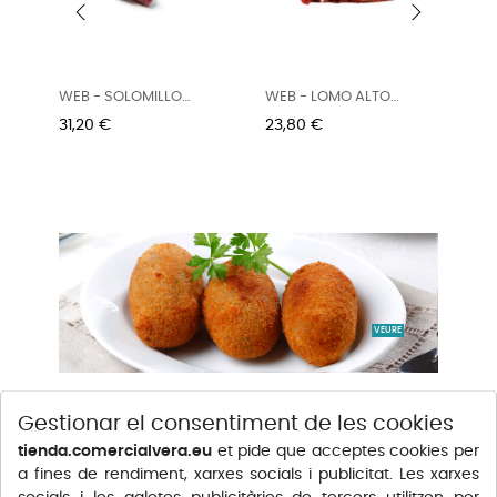
LO
WEB - LOMO ALTO
WEB - TAPILLA CADERA...
ANGUS 2 X...
Preu
Preu
23,80 €
15,38 €
VEURE
Gestionar el consentiment de les cookies
tienda.comercialvera.eu
et pide que acceptes cookies per
a fines de rendiment, xarxes socials i publicitat. Les xarxes
VEURE