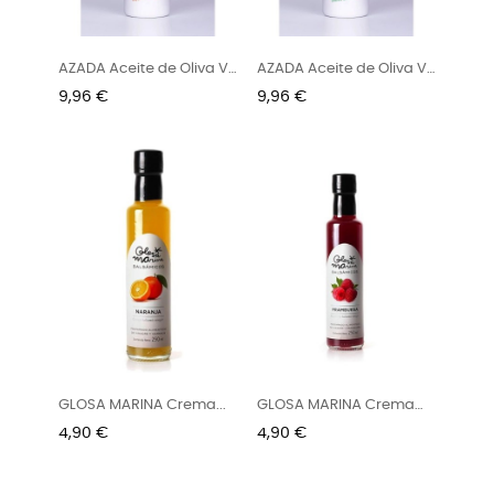
AZADA Aceite de Oliva VE
AZADA Aceite de Oliva VE
Y...
y...
Preu
Preu
9,96 €
9,96 €
GLOSA MARINA Crema...
GLOSA MARINA Crema
de...
Preu
Preu
4,90 €
4,90 €