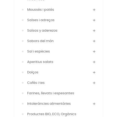
Moussés i patés
Salses i adreços
Salsas y aderezos
Sabors del món
Sal i espècies
Aperitius salats
Dolços
Cafès i tes
Farines, llevats i espesantes
Intoleràncies alimentàries
Productes BIO, ECO, Orgànics