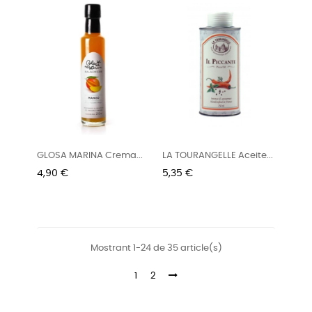
GLOSA MARINA Crema...
LA TOURANGELLE Aceite...
Preu
Preu
4,90 €
5,35 €
Mostrant 1-24 de 35 article(s)
1
2