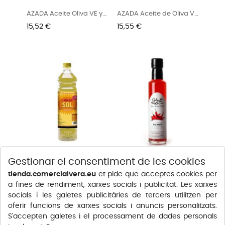
AZADA Aceite Oliva VE y...
AZADA Aceite de Oliva VE
y...
Preu
Preu
15,52 €
15,55 €
Gestionar el consentiment de les cookies
CAIMARI ACEITE DE
GLOSA MARINA Crema...
tienda.comercialvera.eu
et pide que acceptes cookies per
GIRASOL 1L
Preu
Preu
3,00 €
4,90 €
a fines de rendiment, xarxes socials i publicitat. Les xarxes
socials i les galetes publicitàries de tercers utilitzen per
oferir funcions de xarxes socials i anuncis personalitzats.
S'accepten galetes i el processament de dades personals