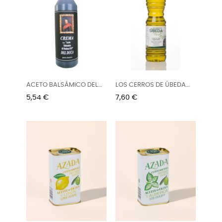
ACETO BALSÁMICO DEL
LOS CERROS DE ÚBEDA
DUCA...
Aceite...
Preu
Preu
5,54 €
7,60 €