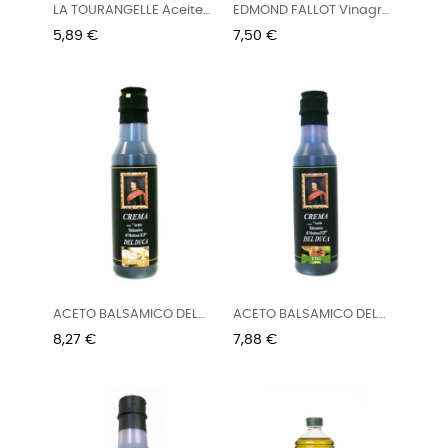
LA TOURANGELLE Aceite
EDMOND FALLOT Vinagre
de...
de...
Preu
Preu
5,89 €
7,50 €
ACETO BALSAMICO DEL
ACETO BALSAMICO DEL
DUCA...
DUCA...
Preu
Preu
8,27 €
7,88 €