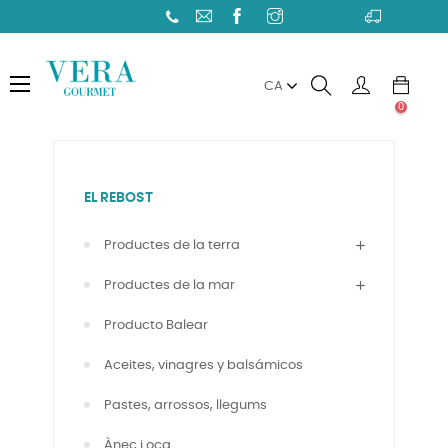
Toggle
☰
CA
navigation
0
EL REBOST
Productes de la terra
Productes de la mar
Producto Balear
Aceites, vinagres y balsámicos
Pastes, arrossos, llegums
Ànec i oca