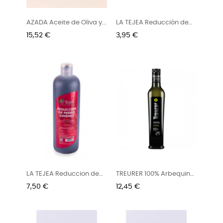
AZADA Aceite de Oliva y...
LA TEJEA Reducción de
Pedro...
Preu
Preu
15,52 €
3,95 €
LA TEJEA Reduccion de
TREURER 100% Arbequina
Pedro...
AOVE...
Preu
Preu
7,50 €
12,45 €