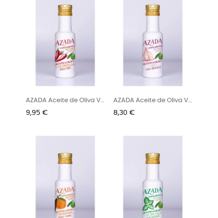
AZADA Aceite de Oliva VE
AZADA Aceite de Oliva VE
y...
y...
Preu
Preu
9,95 €
8,30 €