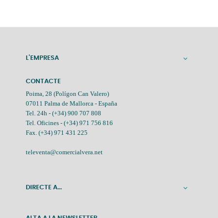
L'EMPRESA

CONTACTE
Poima, 28 (Polígon Can Valero)
07011 Palma de Mallorca - España
Tel. 24h -
(+34) 900 707 808
Tel. Oficines -
(+34) 971 756 816
Fax. (+34) 971 431 225
televenta@comercialvera.net
DIRECTE A...
