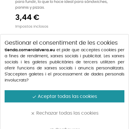
para fundir, lo que lo hace ideal para sándwiches,
paninis y pizzas.
3,44 €
Impostos inclosos
Gestionar el consentiment de les cookies
tienda.comercialvera.eu
et pide que acceptes cookies per
a fines de rendiment, xarxes socials i publicitat. Les xarxes
socials i les galetes publicitàries de tercers utilitzen per
oferir funcions de xarxes socials i anuncis personalitzats.
S'accepten galetes i el processament de dades personals
involucrats?
AFEGIR A LA CISTELLA
Aceptar todas las cookies
done
Rechazar todas las cookies
clear
Descripció
Detalls del producte