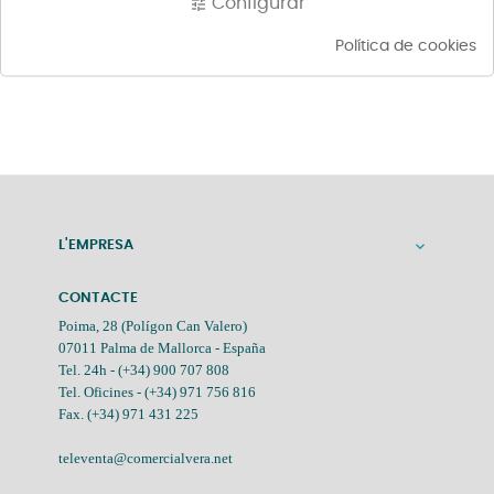
Configurar
tune
Política de cookies
L'EMPRESA

CONTACTE
Poima, 28 (Polígon Can Valero)
07011 Palma de Mallorca - España
Tel. 24h -
(+34) 900 707 808
Tel. Oficines -
(+34) 971 756 816
Fax. (+34) 971 431 225
televenta@comercialvera.net