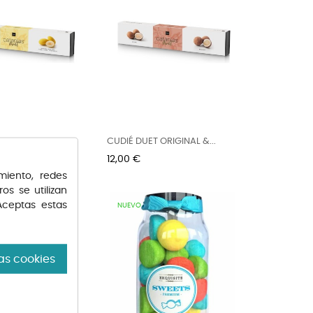
T ORIGINAL &
CUDIÉ DUET ORIGINAL &...
Precio
12,00 €
miento, redes
os se utilizan
Aceptas estas
NUEVO
as cookies