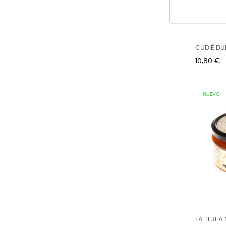
CUDIÉ DU
DARK...
Precio
10,80 €
NUEVO
LA TEJEA