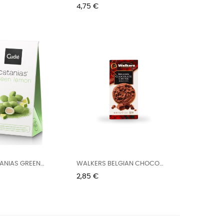
Precio
4,75 €
ANIAS GREEN
WALKERS BELGIAN CHOCO
G
CHUNK...
Precio
2,85 €