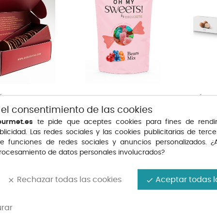
A RIALTO...
SWEETS EXQUISITE SWEETS...
CUDIÉ DUE
CREMA...
 el consentimiento de las cookies
Precio
Precio
2,50 €
11,86 €
ourmet.es
te pide que aceptes cookies para fines de rendi
blicidad. Las redes sociales y las cookies publicitarias de tercer
te funciones de redes sociales y anuncios personalizados. ¿
NUEVO
procesamiento de datos personales involucrados?
Rechazar todas las cookies
Aceptar todas l
clear
done
urar