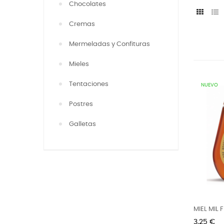
Chocolates
Cremas
Mermeladas y Confituras
Mieles
Tentaciones
NUEVO
Postres
Galletas
MIEL MIL
350G
Precio
3,25 €