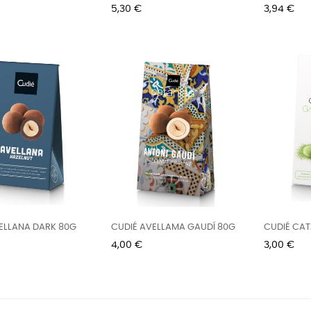
Precio
Precio
5,30 €
3,94 €
ELLANA DARK 80G
CUDIÉ AVELLAMA GAUDÍ 80G
CUDIÉ CAT
LEMON 60
Precio
Precio
4,00 €
3,00 €