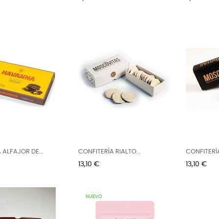
ALFAJOR DE...
CONFITERÍA RIALTO...
CONFITERÍA
Precio
Precio
13,10 €
13,10 €
NUEVO