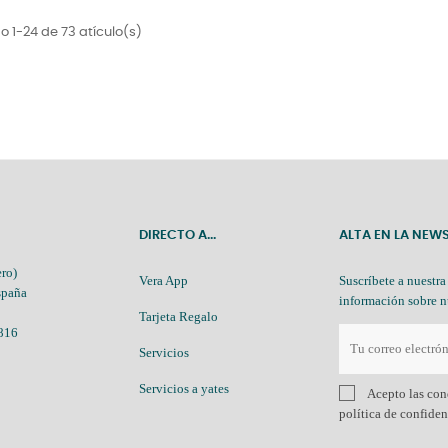
 1-24 de 73 atículo(s)
DIRECTO A...
ALTA EN LA NEW
ro)
Vera App
Suscríbete a nuestra
spaña
información sobre n
Tarjeta Regalo
 816
Servicios
Servicios a yates
Acepto las con
política de confide