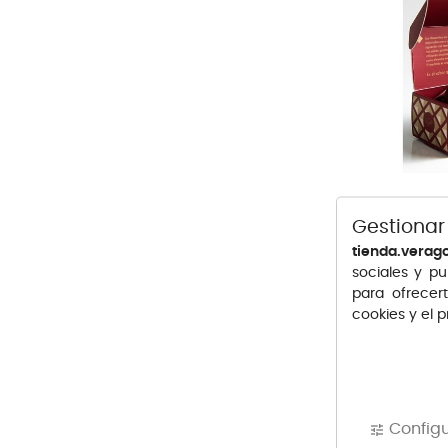
CONFITERÍ
Gestionar
Precio
13,10 €
tienda.verag
sociales y pu
para ofrecer
cookies y el 
Config
tune