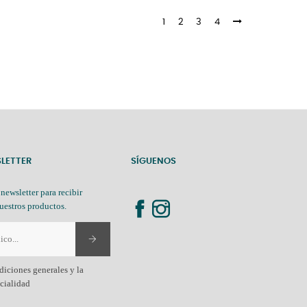
1
2
3
4
SLETTER
SÍGUENOS
 newsletter para recibir
uestros productos.
diciones generales y la
ncialidad