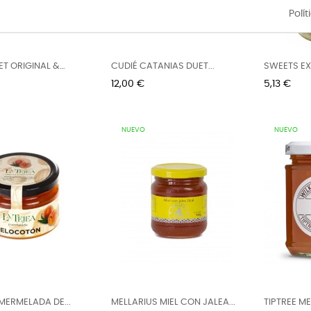
Polí
ET ORIGINAL &
CUDIÉ CATANIAS DUET...
SWEETS EXQ
Precio
Precio
12,00 €
5,13 €
NUEVO
NUEVO
 MERMELADA DE...
MELLARIUS MIEL CON JALEA...
TIPTREE ME