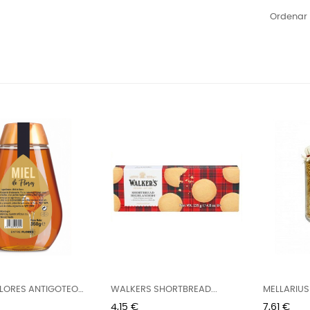
Ordenar 
 FLORES ANTIGOTEO
WALKERS SHORTBREAD...
MELLARIUS
225G
Precio
Precio
4,15 €
7,61 €