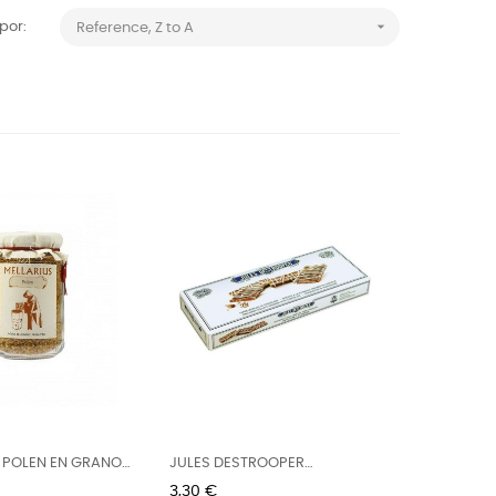

por:
Reference, Z to A
 POLEN EN GRANO
JULES DESTROOPER
GALLETAS...
Precio
3,30 €