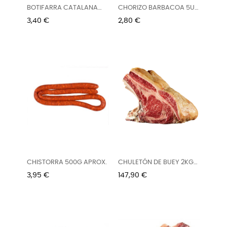
BOTIFARRA CATALANA
CHORIZO BARBACOA 5U
FRESCA...
400G...
Precio
Precio
3,40 €
2,80 €
CHISTORRA 500G APROX.
CHULETÓN DE BUEY 2KG
APROX.
Precio
Precio
3,95 €
147,90 €