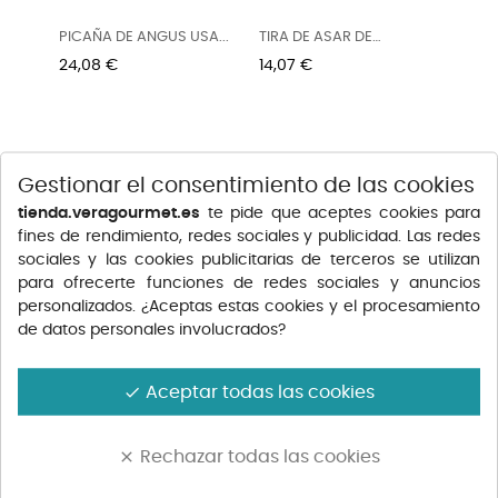
PICAÑA DE ANGUS USA...
TIRA DE ASAR DE
TERNERA...
Precio
Precio
24,08 €
14,07 €
Gestionar el consentimiento de las cookies
tienda.veragourmet.es
te pide que aceptes cookies para
fines de rendimiento, redes sociales y publicidad. Las redes
sociales y las cookies publicitarias de terceros se utilizan
para ofrecerte funciones de redes sociales y anuncios
personalizados. ¿Aceptas estas cookies y el procesamiento
de datos personales involucrados?
ENTRECOT DE VACA 2U
CHULETÓN DE VACA
Aceptar todas las cookies
done
(500G...
INTENSO...
Precio
Precio
16,25 €
46,68 €
Rechazar todas las cookies
clear