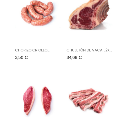
CHORIZO CRIOLLO
CHULETÓN DE VACA 1,2KG
PARRILLERO...
APROX.
Precio
Precio
3,50 €
34,68 €