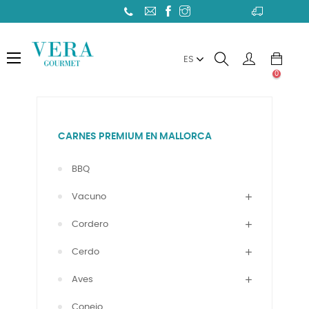
Toggle
☰
ES
navigation
0
CARNES PREMIUM EN MALLORCA
BBQ
Vacuno
Cordero
Cerdo
Aves
Conejo