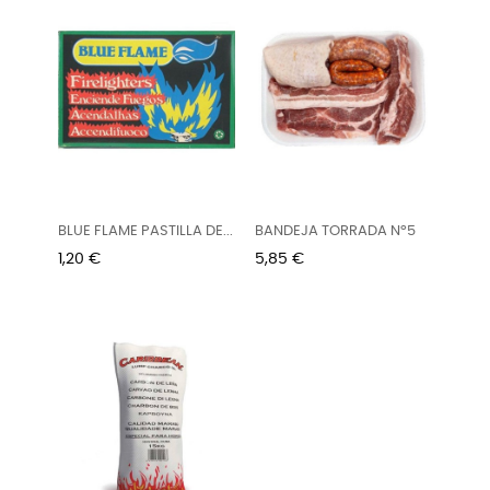
BLUE FLAME PASTILLA DE...
BANDEJA TORRADA Nº5
Precio
Precio
1,20 €
5,85 €