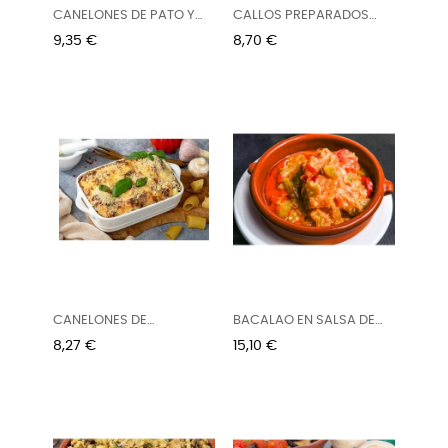
CANELONES DE PATO Y
CALLOS PREPARADOS
FOIE 5U...
VERA 900g...
Precio
Precio
9,35 €
8,70 €
CANELONES DE
BACALAO EN SALSA DE
ESPINACAS CON...
TOMATE...
Precio
Precio
8,27 €
15,10 €