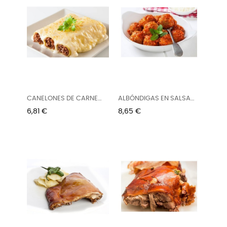
CANELONES DE CARNE
ALBÓNDIGAS EN SALSA
VERA...
DE...
Precio
Precio
6,81 €
8,65 €