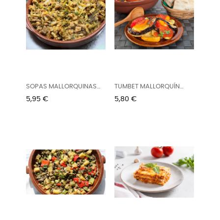
SOPAS MALLORQUINAS
TUMBET MALLORQUÍN
VERA...
VERA 400G...
Precio
Precio
5,95 €
5,80 €