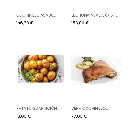
COCHINILLO ASADO
LECHONA ASADA 6KG -
4,5KG -...
8KG APROX
Precio
Precio
146,30 €
158,00 €
PATATÓ GUARNICIÓN
VERA COCHINILLO
1,5KG
CONFITADO 1/2
Precio
Precio
18,00 €
77,00 €