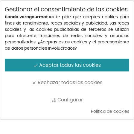
Gestionar el consentimiento de las cookies
FRITO MALLORQUÍN 500G
LASAÑA DE CARNE VERA
APROX.
500G...
tienda.veragourmet.es
te pide que aceptes cookies para
Precio
Precio
6,35 €
7,05 €
fines de rendimiento, redes sociales y publicidad. Las redes
sociales y las cookies publicitarias de terceros se utilizan
para ofrecerte funciones de redes sociales y anuncios
personalizados. ¿Aceptas estas cookies y el procesamiento
de datos personales involucrados?
Aceptar todas las cookies
done
Rechazar todas las cookies
clear
Configurar
tune
BERENJENAS RELLENAS
CANELONES DE POLLO
CON...
VERA...
Precio
Precio
10,65 €
6,96 €
Política de cookies