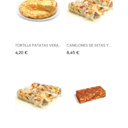
TORTILLA PATATAS VERA
CANELONES DE SETAS Y...
300G...
Precio
Precio
4,20 €
8,45 €